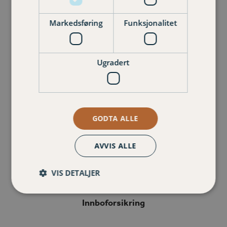
Markedsføring
Funksjonalitet
Barneforsikring
Ugradert
GODTA ALLE
Husforsikring
AVVIS ALLE
VIS DETALJER
Innboforsikring