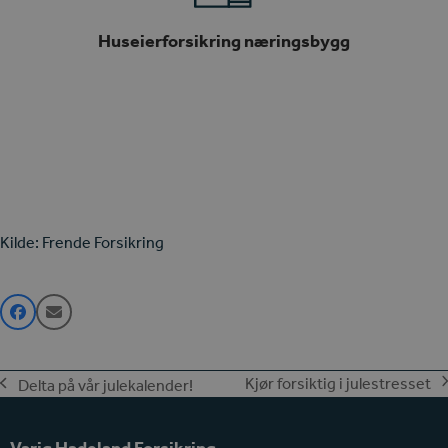
Huseierforsikring næringsbygg
Kilde: Frende Forsikring
Kjør forsiktig i julestresset
Delta på vår julekalender!
next
previous
post:
post:
Varig Hadeland Forsikring