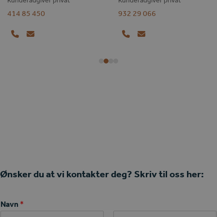
414 85 450
932 29 066
Phone
Email
Phone
Email
Number
Number
Ønsker du at vi kontakter deg? Skriv til oss her:
Navn
*