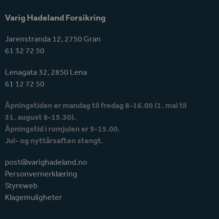
Varig Hadeland Forsikring
Jarenstranda 12, 2750 Gran
61 32 72 50
Lenagata 32, 2850 Lena
61 12 72 50
Åpningstiden er mandag til fredag 8-16.00 (1. mai til
31. august 8-15.30).
Åpningstid i romjulen er 9-15.00.
Jul- og nyttårsaften stengt.
post@varighadeland.no
Personvernerklæring
Styreweb
Klagemuligheter