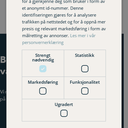
for å gjenkjenne deg som bruker i form av
et anonymt id-nummer. Denne
Husforsikring
identifiseringen gjøres for å analysere
trafikken på nettstedet og for å oppnå mer
presis og relevant markedsføring i form av
målretting av annonser.
Les mer i vår
personvernerklæring
Strengt
Statistikk
Bestill et møte med en av
nødvendig
våre rådgivere
Markedsføring
Funksjonalitet
Vi møter deg der det passer deg best. På vårt kontor
på Gran eller Lena, på telefon eller digitalt på Teams.
Ugradert
Avtal et møte med en rådgiver