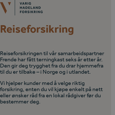
Open
Close
Skip
mobile
mobile
to
menu
menu
content
Reiseforsikring
Reiseforsikringen til vår samarbeidspartner
Frende har fått terningkast seks år etter år.
Den gir deg trygghet fra du drar hjemmefra
til du er tilbake – i Norge og i utlandet.
Vi hjelper kunder med å velge riktig
forsikring, enten du vil kjøpe enkelt på nett
eller ønsker råd fra en lokal rådgiver før du
bestemmer deg.