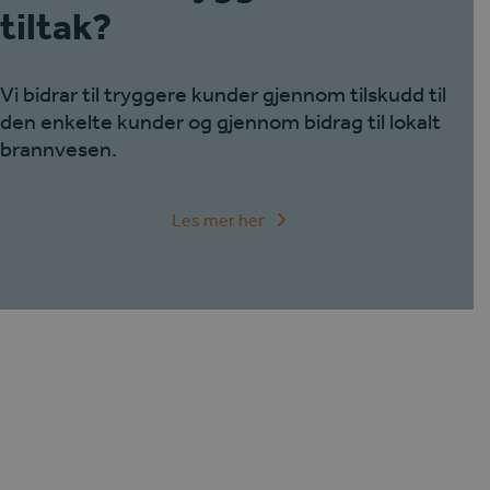
tiltak?
Vi bidrar til tryggere kunder gjennom tilskudd til
den enkelte kunder og gjennom bidrag til lokalt
brannvesen.
Les mer her