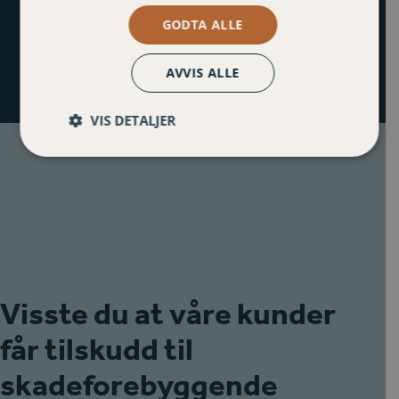
GODTA ALLE
AVVIS ALLE
VIS DETALJER
Visste du at våre kunder
får tilskudd til
skadeforebyggende