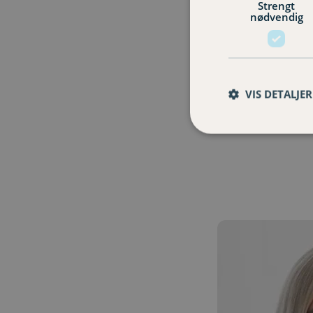
Strengt
nødvendig
VIS DETALJER
Use
the
left
and
right
arrow