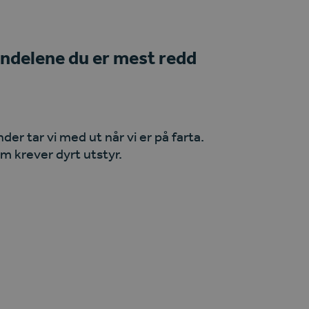
endelene du er mest redd
der tar vi med ut når vi er på farta.
om
krever dyrt utstyr.