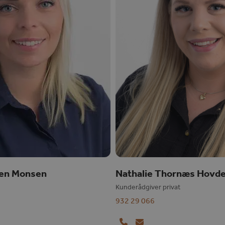
ten Monsen
Nathalie Thornæs Hovd
Kunderådgiver privat
932 29 066