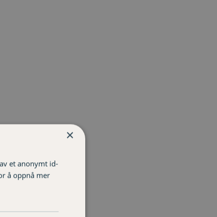
×
 av et anonymt id-
for å oppnå mer