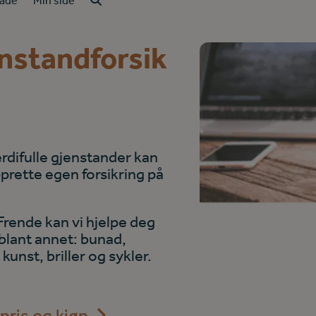
kade
Min side
nstandforsik
erdifulle gjenstander kan
pprette egen forsikring på
rende kan vi hjelpe deg
 blant annet: b
unad,
kunst, briller og sykler.
pris og kjøp