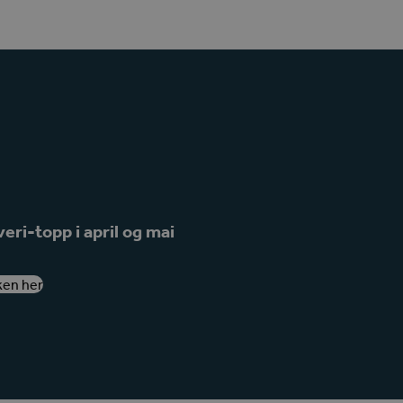
eri-topp i april og mai
6
ken her