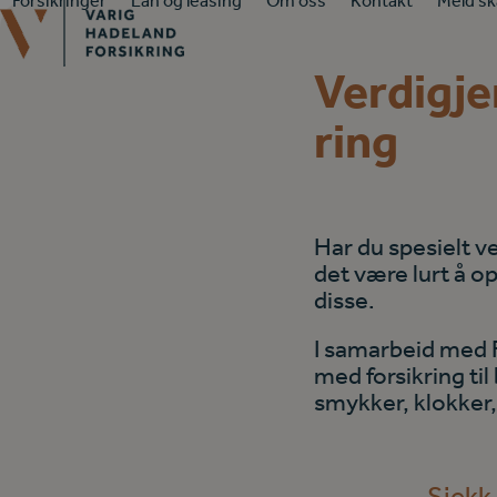
Forsikringer
Lån og leasing
Om oss
Kontakt
Meld s
Skip
to
content
Verdigje
ring
Har du spesielt v
det være lurt å o
disse.
I samarbeid med F
med forsikring til
smykker, klokker, 
Sjekk 