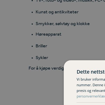
Kunst og antikviteter
Smykker, sølvtøy og klokke
Høreapparat
Briller
Sykler
For å kjøpe verdigjenstandsforsikring
Dette netts
Vi bruker informa
nummer. Denne ide
presis og relevan
personvernerklæ