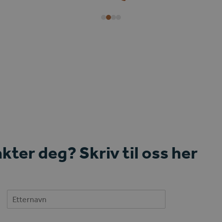
Phone
Email
Number
kter deg? Skriv til oss her
Last