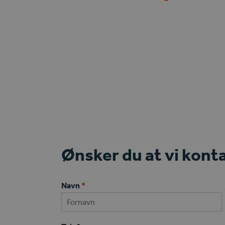
Phone
Email
e
mail
Number
er
Ønsker du at vi konta
Navn
*
First