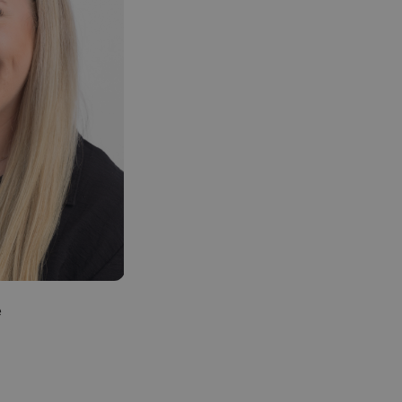
e
Line Terese Johansen
Kunderådgiver privat
993 77 350