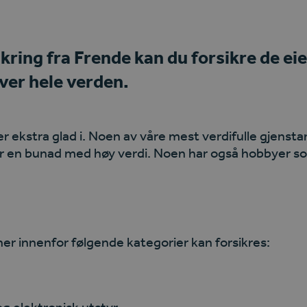
ring fra Frende kan du forsikre de ei
over hele verden.
er ekstra glad i. Noen av våre mest verdifulle gjenstan
ler en bunad med
høy verdi.
Noen har også hobbyer s
er innenfor følgende kategorier kan forsikres:
og elektronisk utstyr