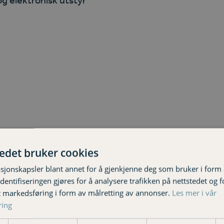
må du ha
innboforsikring
hos oss.
tedet bruker cookies
sjonskapsler blant annet for å gjenkjenne deg som bruker i form
ntifiseringen gjøres for å analysere trafikken på nettstedet og 
Sjekk pris og kjøp
t markedsføring i form av målretting av annonser.
Les mer i vår
ring
Meld skade