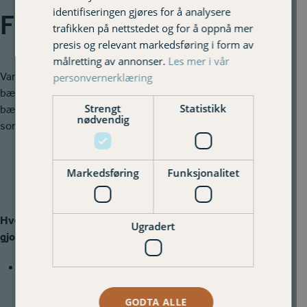
identifiseringen gjøres for å analysere
FN's bærekraftsmål
trafikken på nettstedet og for å oppnå mer
presis og relevant markedsføring i form av
målretting av annonser.
Les mer i vår
Varig Hadeland Forsikring skal bidra i dugnaden om et mer
personvernerklæring
bærekraftig samfunn. Vi har tatt for oss 3 av FN’s
Strengt
Statistikk
bærekraftsmål som vi mener er ekstra relevant for oss og
nødvendig
som vi skal fortsette å arbeide med.
Markedsføring
Funksjonalitet
Hvorfor er dette målet relevant for oss, og hva har vi
Ugradert
gjort?
Gjennom Varigfondet bidrar vi til lavterskeltilbud og
fysisk aktivitet for alle aldre.
Dette bidrar til bedre fysisk og psykisk helse.
GODTA ALLE