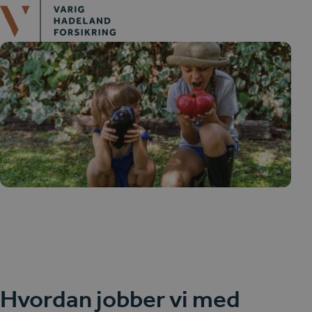
Open
Close
Skip
mobile
mobile
to
menu
menu
content
Hvordan jobber vi med