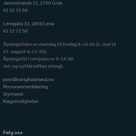
Jarenstranda 12, 2750 Gran
61 32 72 50
Lenagata 32, 2850 Lena
61 12 72 50
Åpningstiden er mandag til fredag 8-16.00 (1. mai til
31. august 8-15.30).
Åpningstid i romjulen er 9-15.00.
Jul- og nyttårsaften stengt.
post@varighadeland.no
Personvernerklæring
Styreweb
Klagemuligheter
Følg oss