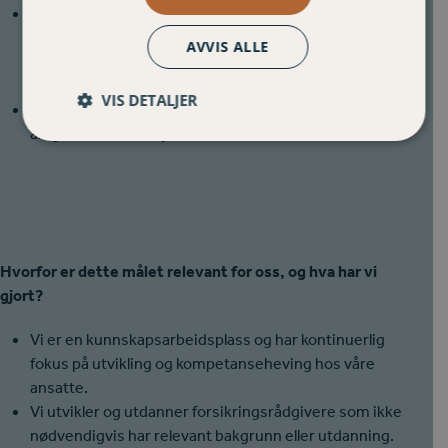
Gjennom Varigfondet har vi plassert ut 76
hjertestartere og 33 livbøyer i våre markedsområder.
AVVIS ALLE
Mottagerne har også fått tilbud om kurs i hjerte- og
lungeredning.
VIS DETALJER
Våre ansatte får tilskudd til fysisk aktivitet og tilbud om
årlig bedriftshelsetjeneste.
Hvorfor er dette målet relevant for oss, og hva har vi
gjort?
Vi er en kunnskapsarbeidsplass og har kontinuerlig
fokus på utvikling og kompetanseheving hos våre
ansatte.
Vi utvikler og utdanner forsikringsrådgivere som ikke
nødvendigvis har relevant bakgrunn eller utdanning.