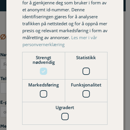
for å gjenkjenne deg som bruker i form av
et anonymt id-nummer. Denne
identifiseringen gjøres for å analysere
trafikken på nettstedet og for å oppnå mer
presis og relevant markedsføring i form av
Ønsker du at vi kontakter deg?
målretting av annonser.
Les mer i vår
personvernerklæring
Navn
*
Strengt
Statistikk
nødvendig
First
Last
Telefonnummer
Markedsføring
Funksjonalitet
E-post
*
Ugradert
Melding
*