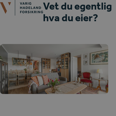
Open
Close
Vet du egentlig
Skip
mobile
mobile
to
hva du eier?
menu
menu
content