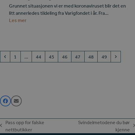
Grunnet situasjonen vi er med koronaviruset blir det en
litt annerledes tildeling fra Varigfondet i år. Fra…
Les mer
Previous
Page
Page
Page
Page
Page
Page
Page
Next
1
…
44
45
46
47
48
49
Pass opp for falske
Svindelmetodene du bør
previous
next
nettbutikker
kjenne