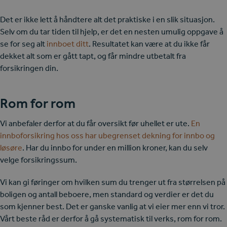
Det er ikke lett å håndtere alt det praktiske i en slik situasjon.
Selv om du tar tiden til hjelp, er det en nesten umulig oppgave å
se for seg alt
innboet ditt
. Resultatet kan være at du ikke får
dekket alt som er gått tapt, og får mindre utbetalt fra
forsikringen din.
Rom for rom
Vi anbefaler derfor at du får oversikt før uhellet er ute.
En
innboforsikring hos oss har ubegrenset dekning for innbo og
løsøre
. Har du innbo for under en million kroner, kan du selv
velge forsikringssum.
Vi kan gi føringer om hvilken sum du trenger ut fra størrelsen på
boligen og antall beboere, men standard og verdier er det du
som kjenner best. Det er ganske vanlig at vi eier mer enn vi tror.
Vårt beste råd er derfor å gå systematisk til verks, rom for rom.