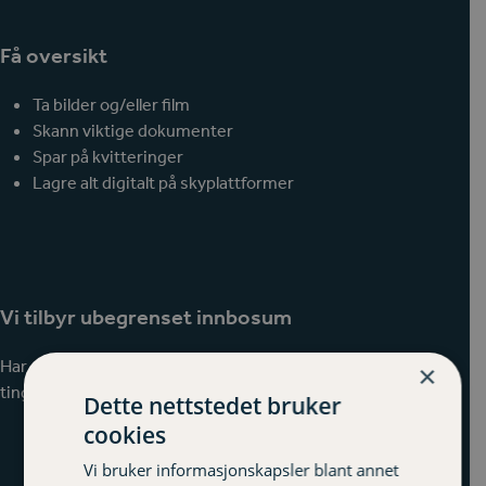
Få oversikt
Ta bilder og/eller film
Skann viktige dokumenter
Spar på kvitteringer
Lagre alt digitalt på skyplattformer
Vi tilbyr ubegrenset innbosum
Har du ting og verdier for over en million, erstatter vi alle
×
tingene dine, slik at du slipper å tenke på samlet verdi.
Dette nettstedet bruker
cookies
Vi bruker informasjonskapsler blant annet