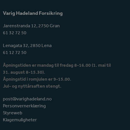
post:
post:
Varig Hadeland Forsikring
Jarenstranda 12, 2750 Gran
61 32 72 50
Lenagata 32, 2850 Lena
61 12 72 50
Åpningstiden er mandag til fredag 8-16.00 (1. mai til
31. august 8-15.30).
Åpningstid i romjulen er 9-15.00.
Jul- og nyttårsaften stengt.
post@varighadeland.no
Personvernerklæring
Styreweb
Klagemuligheter