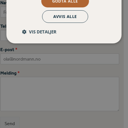
GODTA ALLE
Navn
*
AVVIS ALLE
First
Last
Telefonnummer
VIS DETALJER
E-post
*
Melding
*
Send