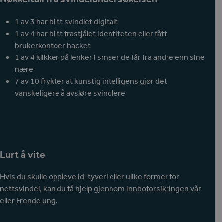
1 av 3 har blitt svindlet digitalt
1 av 4 har blitt frastjålet identiteten eller fått
brukerkontoer hacket
1 av 4 klikker på lenker i smser de får fra andre enn sine
nære
7 av 10 frykter at kunstig intelligens gjør det
vanskeligere å avsløre svindlere
Lurt å vite
Hvis du skulle oppleve id-tyveri eller ulike former for
nettsvindel, kan du få hjelp gjennom
innboforsikringen
vår
eller
Frende ung
.