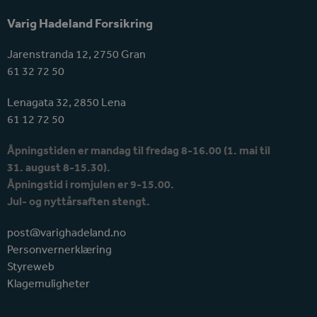
Varig Hadeland Forsikring
Jarenstranda 12, 2750 Gran
61 32 72 50
Lenagata 32, 2850 Lena
61 12 72 50
Åpningstiden er mandag til fredag 8-16.00 (1. mai til
31. august 8-15.30).
Åpningstid i romjulen er 9-15.00.
Jul- og nyttårsaften stengt.
post@varighadeland.no
Personvernerklæring
Styreweb
Klagemuligheter