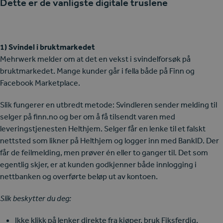
Dette er de vanligste digitale truslene
1) Svindel i bruktmarkedet
Mehrwerk melder om at det en vekst i svindelforsøk på
bruktmarkedet. Mange kunder går i fella både på Finn og
Facebook Marketplace.
Slik fungerer en utbredt metode: Svindleren sender melding til
selger på finn.no og ber om å få tilsendt varen med
leveringstjenesten Helthjem. Selger får en lenke til et falskt
nettsted som likner på Helthjem og logger inn med BankID. Der
får de feilmelding, men prøver én eller to ganger til. Det som
egentlig skjer, er at kunden godkjenner både innlogging i
nettbanken og overførte beløp ut av kontoen.
Slik beskytter du deg:
Ikke klikk på lenker direkte fra kjøper, bruk Fiksferdig,