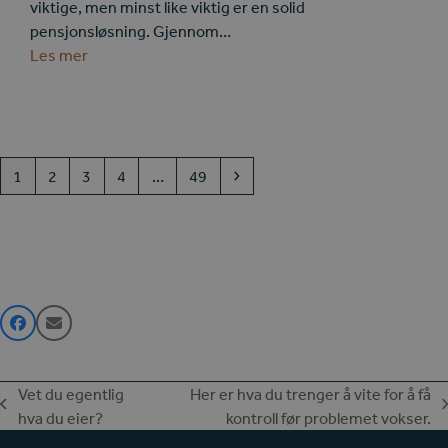
viktige, men minst like viktig er en solid
pensjonsløsning. Gjennom…
Les mer
Page
Page
Page
Page
Page
Next
1
2
3
4
…
49
Vet du egentlig
Her er hva du trenger å vite for å få
previous
next
hva du eier?
kontroll før problemet vokser.
post:
post: