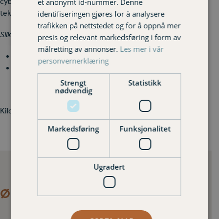
cyberkriminelle for mye tid og skaper troverdige stemmer,
et anonymt id-nummer. Denne
tekster, bilder og videoer.
identifiseringen gjøres for å analysere
trafikken på nettstedet og for å oppnå mer
Slik beskytter du deg:
presis og relevant markedsføring i form av
målretting av annonser.
Les mer i vår
Tenk på konteksten, gir det du opplever mening?
personvernerklæring
Ikke klikk på noe du får tilsendt hvis du ikke er sikker.
Strengt
Statistikk
nødvendig
Kilde: Frende Forsikring, Frendeundersøkelsen
Markedsføring
Funksjonalitet
Ugradert
Ønsker du at vi kontakter deg?