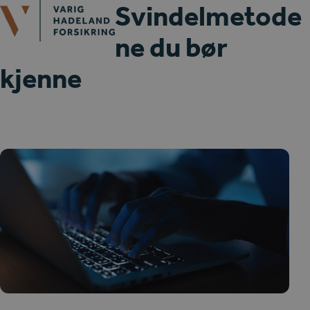
Open
Close
Svindelmetode
Skip
mobile
mobile
to
ne du bør
menu
menu
content
kjenne