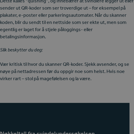
Dette kalles “quishing”, og innebærer at svindlere legger ut eller
sender ut QR-koder som ser troverdige ut – for eksempel på
plakater, e-poster eller parkeringsautomater. Når du skanner
koden, blir du sendt til en nettside som ser ekte ut, men som
egentlig er laget for å stjele påloggings- eller
betalingsinformasjon.
Slik beskytter du deg:
Vær kritisk til hvor du skanner QR-koder. Sjekk avsender, og se
nøye på nettadressen før du oppgir noe som helst. Hvis noe
virker rart – stol på magefølelsen og la være.
Nøkkeltall fra svindelundersøkelsen