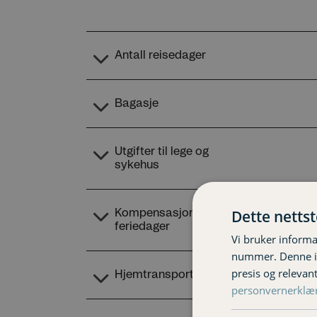
Dette netts
Vi bruker informa
nummer. Denne ide
presis og relevan
personvernerklæ