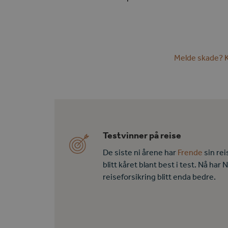
Melde skade? K
Testvinner på reise
De siste ni årene har
Frende
sin rei
blitt kåret blant best i test. Nå har
reiseforsikring blitt enda bedre.