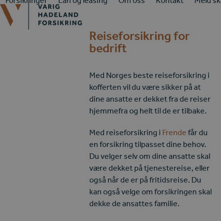
Forsikringer
Lån og leasing
Om oss
Kontakt
Meld s
Skip
to
content
Reiseforsikring for
bedrift
Med Norges beste reiseforsikring i
kofferten vil du være sikker på at
dine ansatte er dekket fra de reiser
hjemmefra og helt til de er tilbake.
Med reiseforsikring i
Frende
får du
en forsikring tilpasset dine behov.
Du velger selv om dine ansatte skal
være dekket på tjenestereise, eller
også når de er på fritidsreise. Du
kan også velge om forsikringen skal
dekke de ansattes familie.