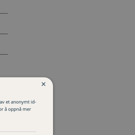
×
 av et anonymt id-
for å oppnå mer