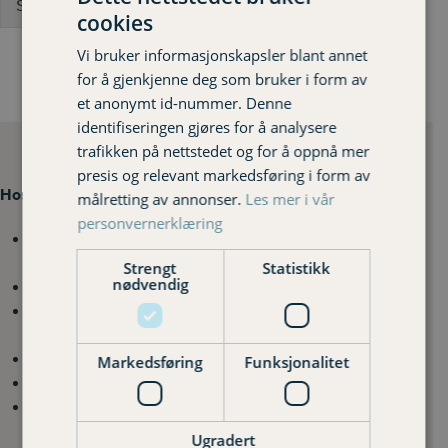
Send
cookies
Vi bruker informasjonskapsler blant annet
for å gjenkjenne deg som bruker i form av
et anonymt id-nummer. Denne
identifiseringen gjøres for å analysere
trafikken på nettstedet og for å oppnå mer
presis og relevant markedsføring i form av
Hos oss får du:
målretting av annonser.
Les mer i vår
personvernerklæring
Fast rådgiver
som du kan ringe til direkte, ingen
tastevalg
Strengt
Statistikk
nødvendig
Et lokalt kontor
som du kan komme innom ved behov
Et forsikringsselskap som gir tilbake til
kundene og
bygda
Forsikringer
til privat-, landbruk- og bedriftskunder
Markedsføring
Funksjonalitet
Kundepris
på sikkerhetsutstyr
Tilskudd
til skadeforebyggende tiltak
Ugradert