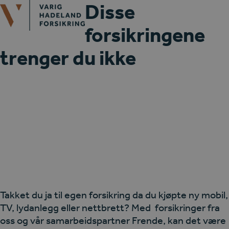
Open
Close
Disse
Skip
mobile
mobile
to
forsikringene
menu
menu
content
trenger du ikke
Takket du ja til egen forsikring da du kjøpte ny mobil,
TV, lydanlegg eller nettbrett? Med forsikringer fra
oss og vår samarbeidspartner Frende, kan det være