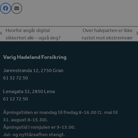
Hvorfor angår digital
Over halvparten er ikke
previous
next
sikkerhet alle – også deg?
rustet mot ekstremvær
post:
post:
Varig Hadeland Forsikring
Jarenstranda 12, 2750 Gran
61 32 72 50
Lenagata 32, 2850 Lena
61 12 72 50
Åpningstiden er mandag til fredag 8-16.00 (1. mai til
31. august 8-15.30).
Åpningstid i romjulen er 9-15.00.
Jul- og nyttårsaften stengt.