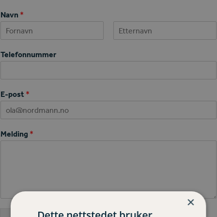
Navn
*
First
Last
Telefonnummer
E-post
*
Melding
*
×
Dette nettstedet bruker