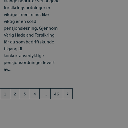
Mange bedrifter vet at gode
forsikringsordninger er
viktige, men minst like
viktig er en solid
pensjonsløsning. Gjennom
Varig Hadeland Forsikring
får du som bedriftskunde
tilgang til
konkurransedyktige
pensjonsordninger levert
av…
Page
Page
Page
Page
Page
Next
1
2
3
4
…
46