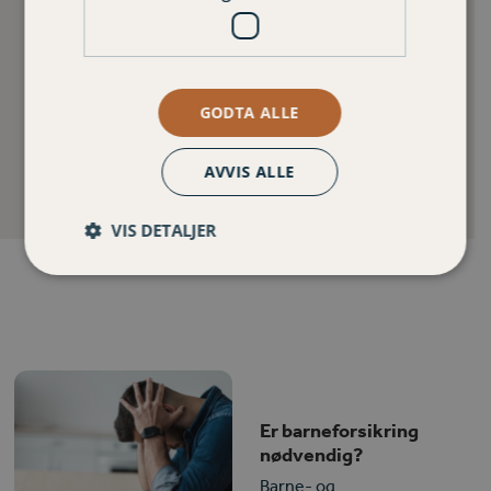
Avtal møte med en rådgiver >>
GODTA ALLE
Sjekk pris og kjøp forsikring >>
AVVIS ALLE
VIS DETALJER
Er barneforsikring
nødvendig?
Barne- og