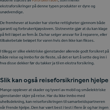
Rådene støttes av
Forbrukerrådet
, som mener
ekstraforsikringer på denne typen produkter er dyre og
unødvendige.
De fremhever at kunder har sterke rettigheter gjennom både
garanti og forbrukerkjøpsloven. Sistnevnte gjør at du kan klage
på feil i løpet av fem år. Da har selger ansvar for å reparere, eller
tilbakebetale beløpet for varen hvis den ikke kan fikses.
I tillegg er slike elektriske gjenstander allerede godt forsikret på
både reise og innbo for de fleste, så det er lurt å sette deg inn i
hva disse dekker før du takker ja til en ekstra forsikring.
Slik kan også reiseforsikringen hjelpe
Mange opplever at skader og tyveri av mobil og småelektriske
gjenstander skjer på reise. Har du ikke innbo med
uhellsdekning, kan reiseforsikringen til samarbeidspartneren
vår Frende hjelpe. Den har vært best i test i flere år og har ingen