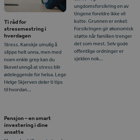
ungdomsforsikring en av
tingene foreldre ikke vil
kutte. Grunnen er enkel:
Ti råd for
stressmestring i
Forsikringen gir økonomisk
hverdagen
støtte når familien trenger
det som mest. Selv gode
Stress. Kanskje umulig å
offentlige ordninger er
slippe helt unna, men med
sjelden nok…
noen enkle grep kan du
likevel unngå at stress blir
ødeleggende for helsa. Lege
Helge Skjerven deler ti tips
til hvordan…
Pensjon – en smart
investering i dine
ansatte