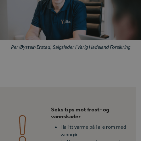
Per Øystein Erstad, Salgsleder i Varig Hadeland Forsikring
Vær forsikret før rørene sprekker
Seks tips mot frost- og
vannskader
Ha litt varme på i alle rom med
vannrør.