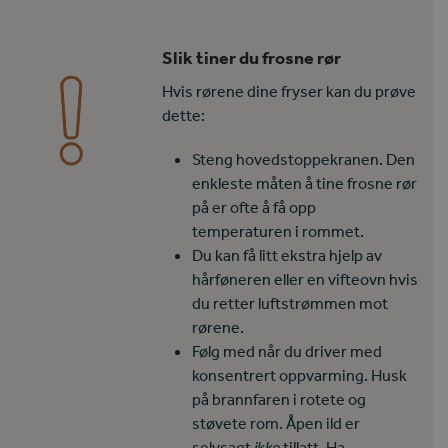
Slik tiner du frosne rør
Hvis rørene dine fryser kan du prøve
dette:
Steng hovedstoppekranen. Den
enkleste måten å tine frosne rør
på er ofte å få opp
temperaturen i rommet.
Du kan få litt ekstra hjelp av
hårføneren eller en vifteovn hvis
du retter luftstrømmen mot
rørene.
Følg med når du driver med
konsentrert oppvarming. Husk
på brannfaren i rotete og
støvete rom. Åpen ild er
selvsagt
ikke
tillatt. Ha