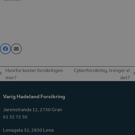
Hvorfor koster forsikringen
Cyberforsikring, trenger vi
previous
next
mer?
det?
post:
post:
Varig Hadeland Forsikring
Jarenstranda 12, 2750 Gran
61 32 72 50
Lenagata 32, 2850 Lena