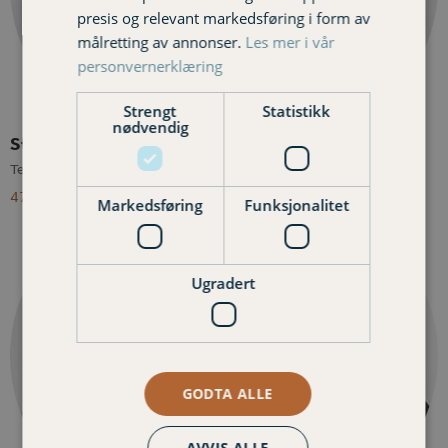
presis og relevant markedsføring i form av
målretting av annonser.
Les mer i vår
personvernerklæring
Strengt
Statistikk
nødvendig
Stina Wold-Erstad
Ann-Karin Huseby
Teamleder/rådgiver privat
Kunderådgiver privat
476 21 705
957 71 477
Markedsføring
Funksjonalitet
Ugradert
GODTA ALLE
AVVIS ALLE