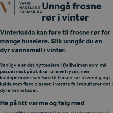
Open
Close
Unngå frosne
Skip
mobile
mobile
to
rør i vinter
menu
menu
content
Vinterkulda kan føre til frosne rør for
mange huseiere. Slik unngår du en
dyr vannsmell i vinter.
Vanligvis er det hytteeiere i fjellheimen som må
passe mest på at ikke rørene fryser, men
kuldeperioder kan føre til frosne rør utvendig og i
kalde rom flere plasser. I verste fall resulterer det i
dyre vannskader.
Ha på litt varme og følg med
– Hvis det ikke er nok varme på i et rom, eller det er kald trekk i