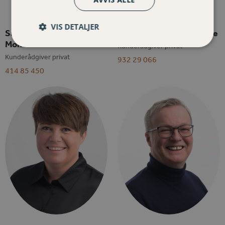
VIS DETALJER
Sarah Stenbråten
Nathalie Thornæs Hovde
Monsen
Kunderådgiver privat
Kunderådgiver privat
932 29 066
414 85 450