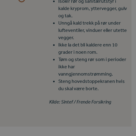
Isolér rør og sanitærutstyr i
kalde kryprom, yttervegger, gulv
og tak.
Unngå kald trekk på rør under
lufteventiler, vinduer eller utette
vegger.
Ikke la det bli kaldere enn 10
grader i noen rom.
Tøm og steng rør som i perioder
ikke har
vanngjennomstrømming.
Steng hovedstoppekranen hvis
du skal være borte.
Kilde: Sintef / Frende Forsikring