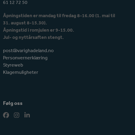
61 12 72 50
Åpningstiden er mandag til fredag 8-16.00 (1. mai til
31. august 8-15.30).
Åpningstid i romjulen er 9-15.00.
Jul- og nyttårsaften stengt.
post@varighadeland.no
Personvernerklæring
Styreweb
Klagemuligheter
Følg oss
Facebook
Instagram
LinkedIn