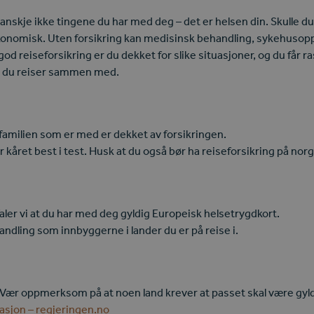
anskje ikke tingene du har med deg – det er helsen din. Skulle du b
økonomisk. Uten forsikring kan medisinsk behandling, sykehusopp
n god reiseforsikring er du dekket for slike situasjoner, og du får
de du reiser sammen med.
 i familien som er med er dekket av forsikringen.
 kåret best i test. Husk at du også bør ha reiseforsikring på nor
efaler vi at du har med deg gyldig Europeisk helsetrygdkort.
andling som innbyggerne i lander du er på reise i.
. Vær oppmerksom på at noen land krever at passet skal være gyld
asjon – regjeringen.no