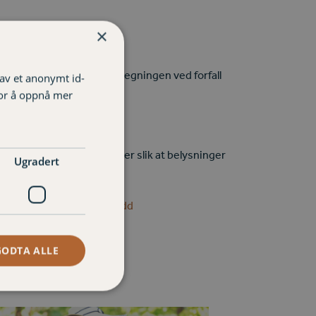
×
 trygg. Husk bare å betale regningen ved forfall
 av et anonymt id-
for å oppnå mer
gjerne tidsbrytere på lamper slik at belysninger
Ugradert
 hos oss kan du få tilskudd
GODTA ALLE