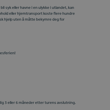
li syk eller havne i en ulykke i utlandet, kan
hold eller hjemtransport koste flere hundre
 rask hjelp uten å måtte bekymre deg for
gesferien!
ig 3 eller 6 måneder etter turens avslutning.