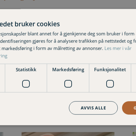
tedet bruker cookies
eise, som du holder adskilt i tilfelle du skulle miste det ene.
 skulle kortet ditt bli stjålet eller “skimmet” er brukskontoen din
sjonskapsler blant annet for å gjenkjenne deg som bruker i form
ntifiseringen gjøres for å analysere trafikken på nettstedet og 
t markedsføring i form av målretting av annonser.
Les mer i vår
 før du reiser bort;
ring
ser er et signal for innbruddstyver om at du ikke er hjemme. Bruk 
Statistikk
Markedsføring
Funksjonalitet
enkel og god måte å sikre bygninger og eiendeler mot vannskade
er overspenningsvern dersom du ikke har dette fra før –
som kunde
ot vind
AVVIS ALLE