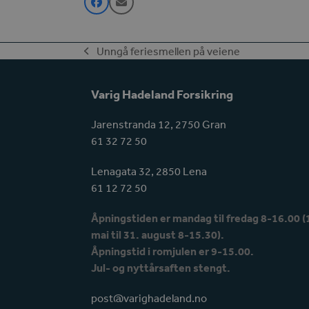
Unngå feriesmellen på veiene
previous
post:
Varig Hadeland Forsikring
Jarenstranda 12, 2750 Gran
61 32 72 50
Lenagata 32, 2850 Lena
61 12 72 50
Åpningstiden er mandag til fredag 8-16.00 (
mai til 31. august 8-15.30).
Åpningstid i romjulen er 9-15.00.
Jul- og nyttårsaften stengt.
post@varighadeland.no