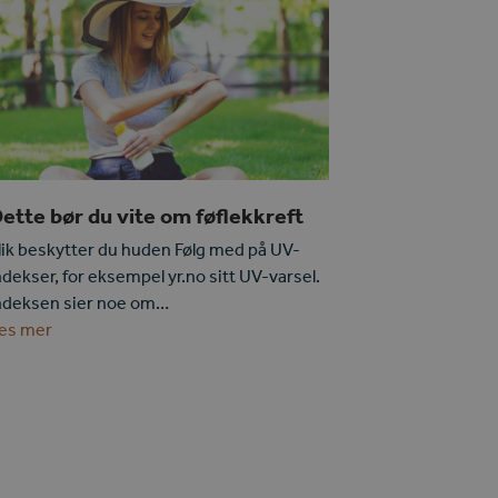
ette bør du vite om føflekkreft
lik beskytter du huden Følg med på UV-
ndekser, for eksempel yr.no sitt UV-varsel.
ndeksen sier noe om…
es mer