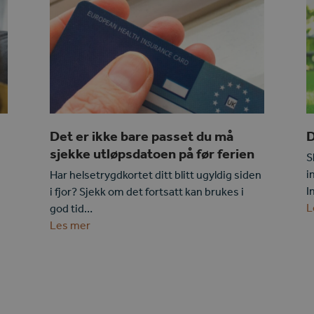
Det er ikke bare passet du må
D
sjekke utløpsdatoen på før ferien
S
i
Har helsetrygdkortet ditt blitt ugyldig siden
I
i fjor? Sjekk om det fortsatt kan brukes i
L
god tid…
Les mer