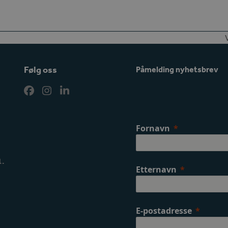
p
Følg oss
Påmelding nyhetsbrev
Facebook
Instagram
LinkedIn
Fornavn
1.
Etternavn
E-postadresse