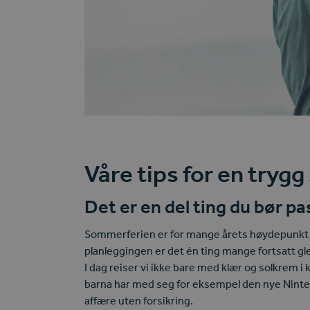
Våre tips for en tryg
Det er en del ting du bør p
Sommerferien er for mange årets høydepunkt – e
planleggingen er det én ting mange fortsatt g
I dag reiser vi ikke bare med klær og solkrem i
barna har med seg for eksempel den nye Ninten
affære uten forsikring.