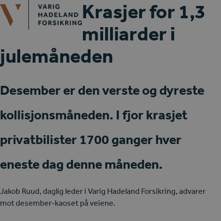
Open
Close
Krasjer for 1,3
Skip
mobile
mobile
to
milliarder i
menu
menu
content
julemåneden
Desember er den verste og dyreste
kollisjonsmåneden. I fjor krasjet
privatbilister 1700 ganger hver
eneste dag denne måneden.
Jakob Ruud, daglig leder i Varig Hadeland Forsikring, advarer
mot desember-kaoset på veiene.