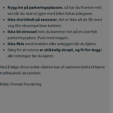
Rygg inn på parkeringsplassen
, så har du fronten rett
vei når du skal ut igjen med bilen full av julegaver.
Ikke stol blindt på sensorer
, det er ikke alt de får med
seg (for eksempel lave kanter).
Ikke bli stresset
hvis du kommer inn på en overfylt
parkeringsplass. Pust med magen.
Ikke fikle
med mobilen eller anlegget når du kjører.
Sørg for at rutene
er skikkelig skrapt, og fri for dugg
i
alle retninger før du kjører.
Ved å følge disse enkle rådene kan vi sammen bidra til færre
trafikkuhell i desember.
Kilde: Frende Forsikring