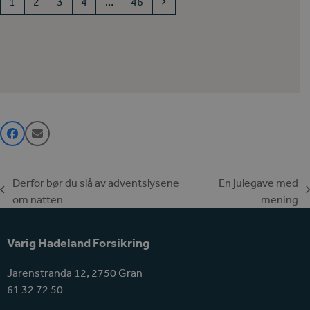
Page
Page
Page
Page
Page
Next
1
2
3
4
…
46
Derfor bør du slå av adventslysene
En julegave med
previous
next
om natten
mening
post:
post:
Varig Hadeland Forsikring
Jarenstranda 12, 2750 Gran
61 32 72 50