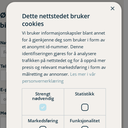
×
Ønsker du et tilbud på
Dette nettstedet bruker
cookies
bilforsikring?
Vi bruker informasjonskapsler blant annet
for å gjenkjenne deg som bruker i form av
Navn
*
et anonymt id-nummer. Denne
identifiseringen gjøres for å analysere
First
Last
trafikken på nettstedet og for å oppnå mer
Telefonnummer
presis og relevant markedsføring i form av
målretting av annonser.
Les mer i vår
personvernerklæring
E-post
*
Strengt
Statistikk
nødvendig
Melding
*
Markedsføring
Funksjonalitet