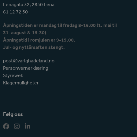
Lenagata 32, 2850 Lena
61 12 72 50
Åpningstiden er mandag til fredag 8-16.00 (1. mai til
31. august 8-15.30).
Åpningstid i romjulen er 9-15.00.
Jul- og nyttårsaften stengt.
post@varighadeland.no
Personvernerklæring
Styreweb
Klagemuligheter
Følg oss
Facebook
Instagram
LinkedIn