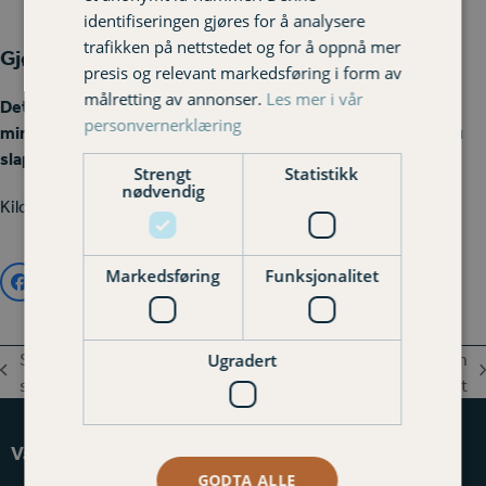
identifiseringen gjøres for å analysere
trafikken på nettstedet og for å oppnå mer
Gjør de samme forberedelsene på hytta
presis og relevant markedsføring i form av
målretting av annonser.
Les mer i vår
Det er ingen grunn til å utsette klargjøringen av hytta til
personvernerklæring
minusgradene står på dørstokken. Gjør jobben nå, så kan du
slappe av med god samvittighet når stormene kommer.
Strengt
Statistikk
nødvendig
Kilde: Frende Forsikring
Markedsføring
Funksjonalitet
Søvnproblemer? Ti tips til å
Farer for hunden og katten
Ugradert
previous
next
sove bedre
din i høst
post:
post:
Varig Hadeland Forsikring
GODTA ALLE