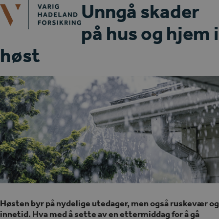
Open
Close
Unngå skader
Skip
mobile
mobile
to
på hus og hjem i
menu
menu
content
høst
Høsten byr på nydelige utedager, men også ruskevær og
innetid. Hva med å sette av en ettermiddag for å gå