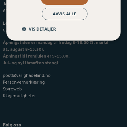
Jarenstranda 12, 2750 Gran
61 32 72 50
AVVIS ALLE
Lenagata 32, 2850 Lena
VIS DETALJER
61 12 72 50
Åpningstiden er mandag til fredag 8-16.00 (1. mai til
31. august 8-15.30).
Åpningstid i romjulen er 9-15.00.
Jul- og nyttårsaften stengt.
post@varighadeland.no
Personvernerklæring
Styreweb
Klagemuligheter
Følg oss