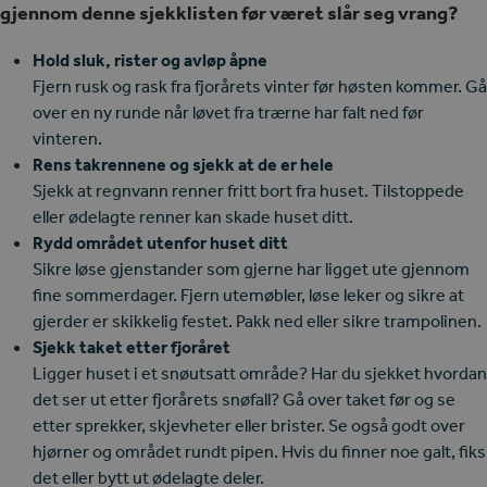
gjennom denne sjekklisten før været slår seg vrang?
Hold sluk, rister og avløp åpne
Fjern rusk og rask fra fjorårets vinter før høsten kommer. Gå
over en ny runde når løvet fra trærne har falt ned før
vinteren.
Rens takrennene og sjekk at de er hele
Sjekk at regnvann renner fritt bort fra huset. Tilstoppede
eller ødelagte renner kan skade huset ditt.
Rydd området utenfor huset ditt
Sikre løse gjenstander som gjerne har ligget ute gjennom
fine sommerdager. Fjern utemøbler, løse leker og sikre at
gjerder er skikkelig festet. Pakk ned eller sikre trampolinen.
Sjekk taket etter fjoråret
Ligger huset i et snøutsatt område? Har du sjekket hvordan
det ser ut etter fjorårets snøfall? Gå over taket før og se
etter sprekker, skjevheter eller brister. Se også godt over
hjørner og området rundt pipen. Hvis du finner noe galt, fiks
det eller bytt ut ødelagte deler.