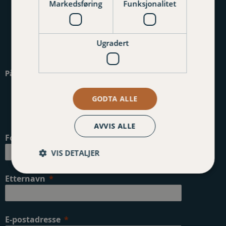
Markedsføring
Funksjonalitet
Ugradert
Påmelding nyhetsbrev
GODTA ALLE
AVVIS ALLE
Fornavn
VIS DETALJER
Etternavn
E-postadresse