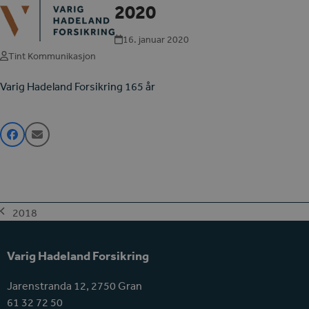
Open
Close
2020
Skip
mobile
mobile
to
menu
menu
16. januar 2020
content
Tint Kommunikasjon
Varig Hadeland Forsikring 165 år
2018
previous
post:
Varig Hadeland Forsikring
Jarenstranda 12, 2750 Gran
61 32 72 50