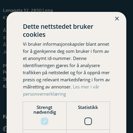
Lenagata 32, 2850 Lena
×
61 12 72 50
Dette nettstedet bruker
Åpningstiden er mandag til fredag 8-16.00 (1. mai til
cookies
31. august 8-15.30).
Vi bruker informasjonskapsler blant annet
Åpningstid i romjulen er 9-15.00.
for å gjenkjenne deg som bruker i form av
Jul- og nyttårsaften stengt.
et anonymt id-nummer. Denne
post@varighadeland.no
identifiseringen gjøres for å analysere
Personvernerklæring
trafikken på nettstedet og for å oppnå mer
Styreweb
presis og relevant markedsføring i form av
Klagemuligheter
målretting av annonser.
Les mer i vår
personvernerklæring
Strengt
Statistikk
nødvendig
Følg oss
Facebook
Instagram
LinkedIn