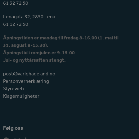
61 32 72 50
Lenagata 32, 2850 Lena
61 12 72 50
Åpningstiden er mandag til fredag 8-16.00 (1. mai til
31. august 8-15.30).
Åpningstid i romjulen er 9-15.00.
Jul- og nyttårsaften stengt.
post@varighadeland.no
Personvernerklæring
Styreweb
Klagemuligheter
Følg oss