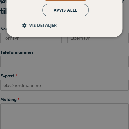
Ønsker du at vi kontakter deg? Skriv
til oss her:
AVVIS ALLE
VIS DETALJER
Navn
*
First
Last
Telefonnummer
E-post
*
Melding
*