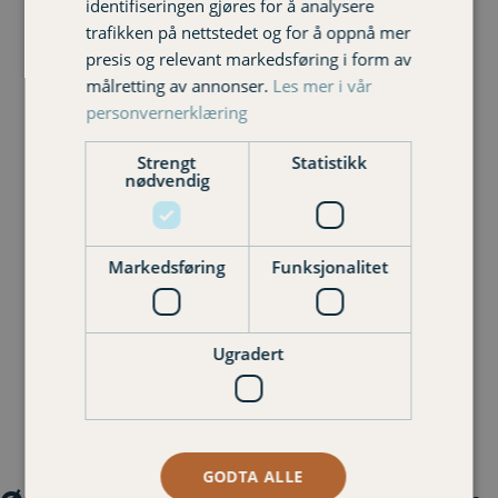
identifiseringen gjøres for å analysere
trafikken på nettstedet og for å oppnå mer
presis og relevant markedsføring i form av
målretting av annonser.
Les mer i vår
personvernerklæring
Line Terese
Valter Olerud
Strengt
Statistikk
nødvendig
Johansen
Kunderådgiver privat
Kunderådgiver privat
913 81 419
993 77 350
Markedsføring
Funksjonalitet
Ugradert
GODTA ALLE