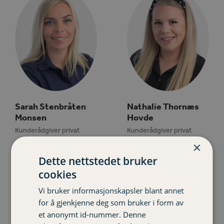
Sarah Stenbråten
Nathalie Thornæs
Monsen
Hovde
Kunderådgiver privat
Kunderådgiver privat
414 85 450
932 29 066
×
Dette nettstedet bruker
cookies
Vi bruker informasjonskapsler blant annet
for å gjenkjenne deg som bruker i form av
et anonymt id-nummer. Denne