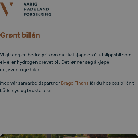
Open
Close
Skip
mobile
mobile
to
menu
menu
content
Grønt billån
Vi gir deg en bedre pris om du skal kjøpe en 0-utslippsbil som
el- eller hydrogen drevet bil. Det lønner seg å kjøpe
miljøvennlige biler!
Med vår samarbeidspartner
Brage Finans
får du hos oss billån til
både nye og brukte biler.